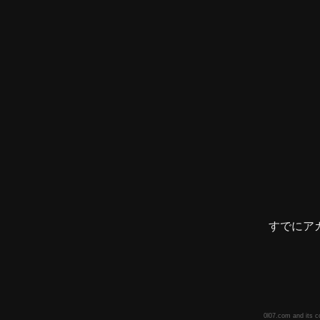
すでにア
0l07.com and its co